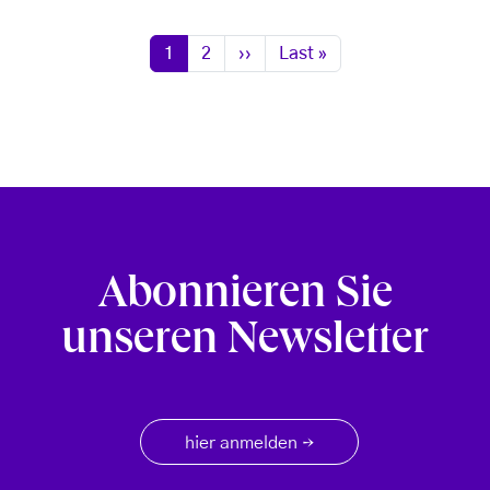
Seitennummerierung
Seite
Seite
Nächste Seite
Letzte Seite
1
2
››
Last »
Abonnieren Sie
unseren Newsletter
hier anmelden
→