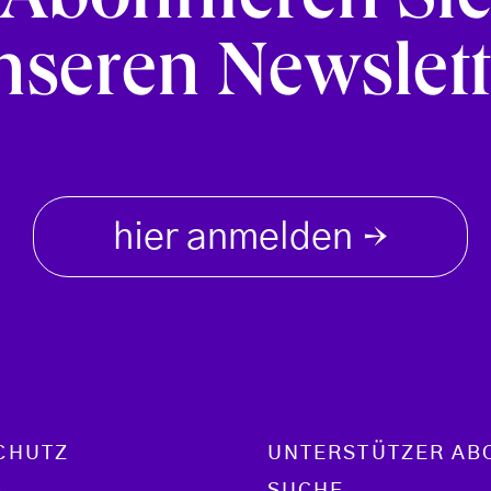
Abonnieren Si
nseren Newslett
hier anmelden
→
CHUTZ
UNTERSTÜTZER AB