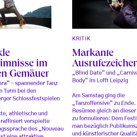
KRITIK
Markante
le
Ausrufezeiche
imnisse im
en Gemäuer
„Blind Date“ und „Carniva
Body“ im Lofft Leipzig
ra“ – spannender Tanz
n Turm bei den
Am Samstag ging die
rger Schlossfestspielen
„Tanzoffensive“ zu Ende.
Resümee gleich an dieser 
kte, athletische und
zu formulieren: Dem Festi
raffiniert verspielte
man bezüglich Publikums
gssprache des „Nouveau
und künstlerischer Qualitä
st eine attraktive