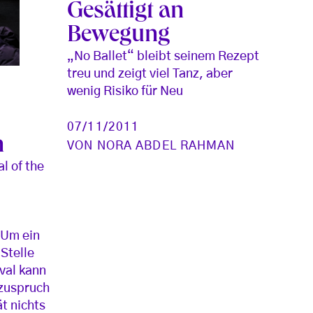
Gesättigt an
Bewegung
„No Ballet“ bleibt seinem Rezept
treu und zeigt viel Tanz, aber
wenig Risiko für Neu
07/11/2011
n
VON
NORA ABDEL RAHMAN
l of the
 Um ein
Stelle
val kann
zuspruch
t nichts