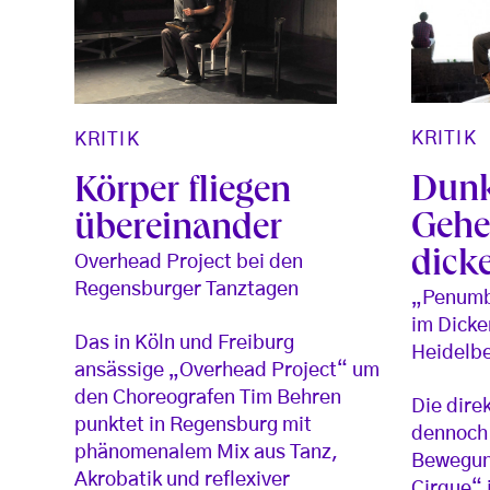
KRITIK
KRITIK
Dunk
Körper fliegen
Gehe
übereinander
dick
Overhead Project bei den
Regensburger Tanztagen
„Penumb
im Dicke
Das in Köln und Freiburg
Heidelbe
ansässige „Overhead Project“ um
den Choreografen Tim Behren
Die dire
punktet in Regensburg mit
dennoch 
phänomenalem Mix aus Tanz,
Bewegun
Akrobatik und reflexiver
Cirque“ i