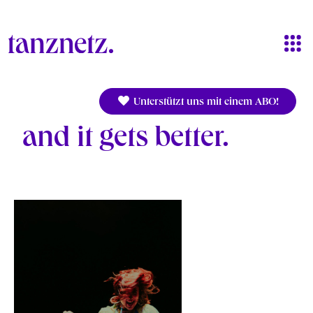
Direkt zum Inhalt
Unterstützt uns mit einem ABO!
and it gets better