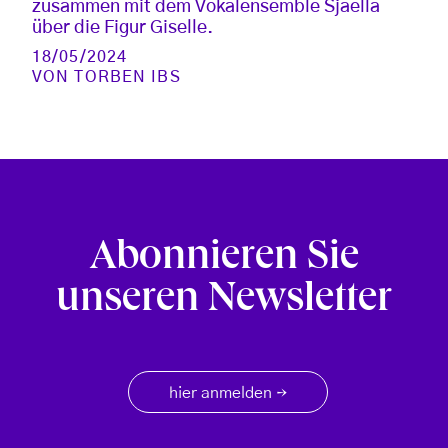
zusammen mit dem Vokalensemble Sjaella
über die Figur Giselle.
18/05/2024
VON
TORBEN IBS
Abonnieren Sie
unseren Newsletter
hier anmelden
→