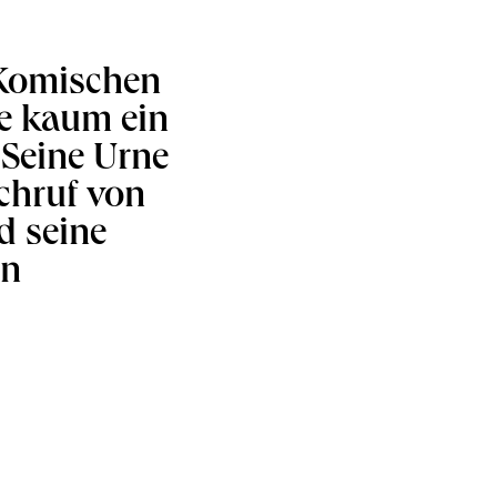
 Komischen
ie kaum ein
 Seine Urne
chruf von
nd seine
in