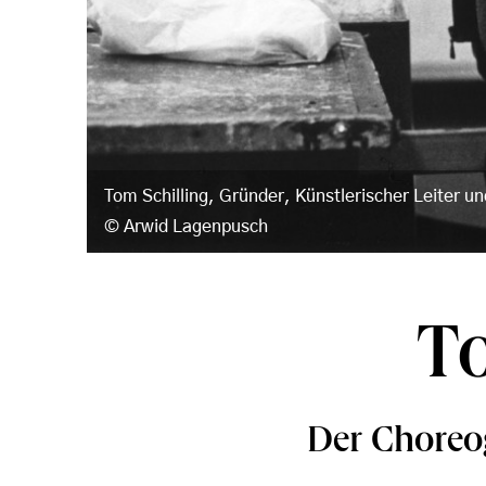
Tom Schilling, Gründer, Künstlerischer Leiter 
Arwid Lagenpusch
To
Der Choreog