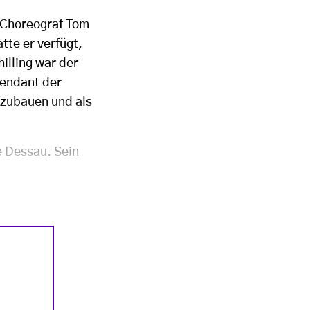
 Choreograf Tom
tte er verfügt,
illing war der
tendant der
fzubauen und als
e Dessau. Sein