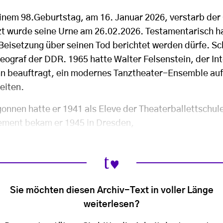
inem 98.Geburtstag, am 16. Januar 2026, verstarb der
zt wurde seine Urne am 26.02.2026. Testamentarisch ha
Beisetzung über seinen Tod berichtet werden dürfe. Sch
ograf der DDR. 1965 hatte Walter Felsenstein, der In
n beauftragt, ein modernes Tanztheater-Ensemble au
eiten.
onnen hatte er 1941 als Eleve der Theaterballettschul
ement bekam er 1945 in Dresden,
Sie möchten diesen Archiv-Text in voller Länge
weiterlesen?