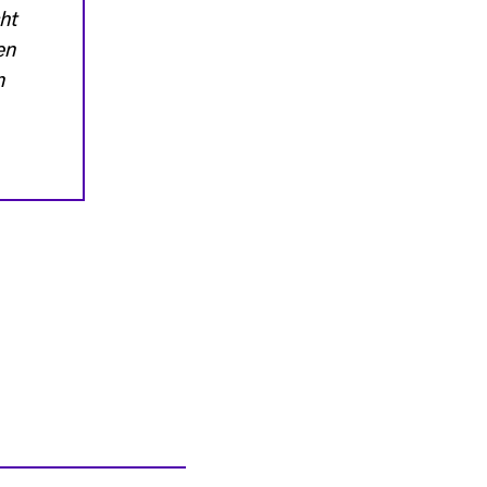
ht
en
n