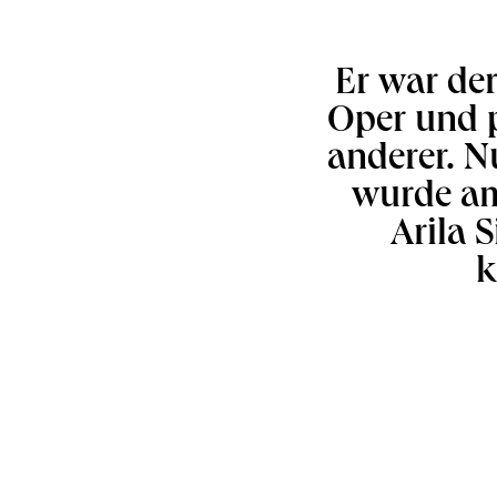
Er war de
Oper und p
anderer. N
wurde am
Arila S
k