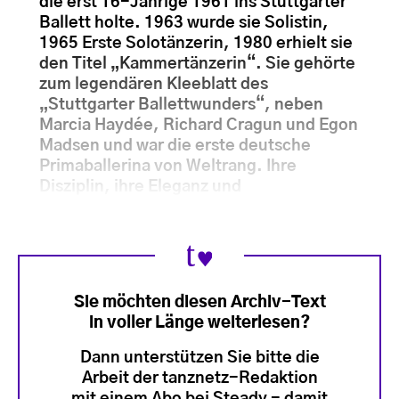
die erst 16-Jährige 1961 ins Stuttgarter
Ballett holte. 1963 wurde sie Solistin,
1965 Erste Solotänzerin, 1980 erhielt sie
den Titel „Kammertänzerin“. Sie gehörte
zum legendären Kleeblatt des
„Stuttgarter Ballettwunders“, neben
Marcia Haydée, Richard Cragun und Egon
Madsen und war die erste deutsche
Primaballerina von Weltrang. Ihre
Disziplin, ihre Eleganz und
Sie möchten diesen Archiv-Text
in voller Länge weiterlesen?
Dann unterstützen Sie bitte die
Arbeit der tanznetz-Redaktion
mit einem Abo bei Steady - damit