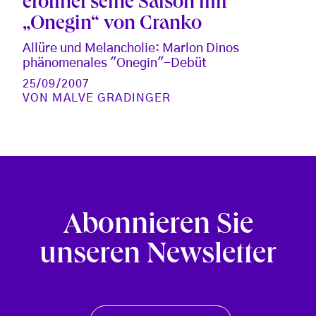
eröffnet seine Saison mit
„Onegin“ von Cranko
Allüre und Melancholie: Marlon Dinos
phänomenales "Onegin"-Debüt
25/09/2007
VON
MALVE GRADINGER
Abonnieren Sie
unseren Newsletter