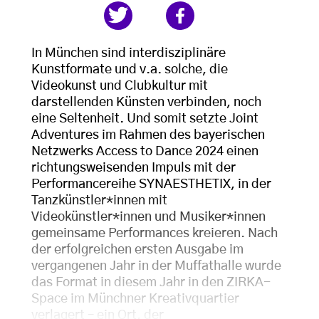
In München sind interdisziplinäre
Kunstformate und v.a. solche, die
Videokunst und Clubkultur mit
darstellenden Künsten verbinden, noch
eine Seltenheit. Und somit setzte Joint
Adventures im Rahmen des bayerischen
Netzwerks Access to Dance 2024 einen
richtungsweisenden Impuls mit der
Performancereihe SYNAESTHETIX, in der
Tanzkünstler*innen mit
Videokünstler*innen und Musiker*innen
gemeinsame Performances kreieren. Nach
der erfolgreichen ersten Ausgabe im
vergangenen Jahr in der Muffathalle wurde
das Format in diesem Jahr in den ZIRKA-
Space im Münchner Kreativquartier
verlagert – ein Ort, der