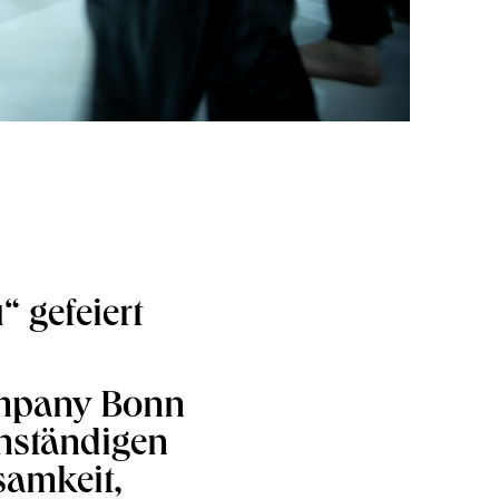
 gefeiert
Company Bonn
enständigen
samkeit,