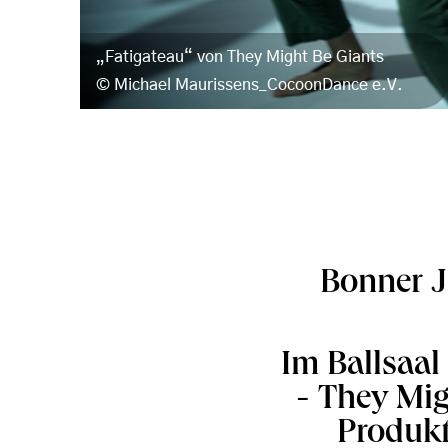
„Fatigateau“ von They Might Be Giants
Michael Maurissens_CocoonDance e.V.
Bonner J
Im Ballsaal
- They Mig
Produkt