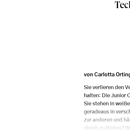
Tec
von Carlotta Ortin
Sie verlieren den V
halten: Die Junior
Sie stehen in weiße
geradeaus in versc
zur anderen und häl
gleich zu Boden? Wi