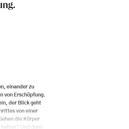
ung.
en, einander zu
en von Erschöpfung.
in, der Blick geht
rittes von einer
: Gehen die Körper
n halten? Und dann