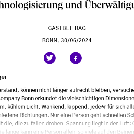
hnologisierung und Überwältig
GASTBEITRAG
BONN
, 30/06/2024
ger
erstand, können nicht länger aufrecht bleiben, versuch
 Company Bonn erkundet die vielschichtigen Dimension
m, kühlem Licht. Wankend, kippend, jede*r für sich alle
hiedene Richtungen. Nur eine Person geht schnellen Sch
t die, die zu fallen drohen. Spannung liegt in der Luft
e lange kann eine Person allein so viele auf den Beine