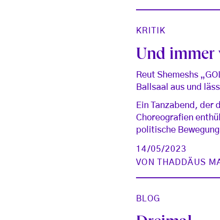
KRITIK
Und immer w
Reut Shemeshs „GOLA
Ballsaal aus und läs
Ein Tanzabend, der d
Choreografien enthü
politische Bewegung 
14/05/2023
VON
THADDÄUS M
BLOG