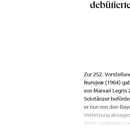
debütierte
Zur 252. Vorstellu
Nurejew (1964) gab
von Manuel Legris 
Solotänzer beförder
er nun von den Bay
Verletzung absagen
Serie vorgesehen w