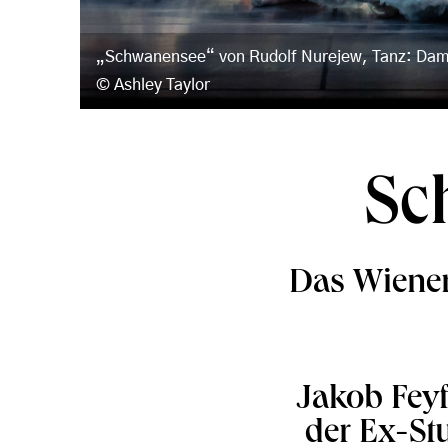
„Schwanensee“ von Rudolf Nurejew, Tanz: Da
Ashley Taylor
Sc
Das Wiener
Jakob Feyf
der Ex-St