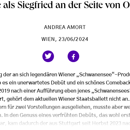
 als Siegfried an der Seite von 
ANDREA AMORT
WIEN
, 23/06/2024
ng der an sich legendären Wiener „Schwanensee“-Prod
 es ein unerwartetes Debüt und ein schönes Comeback.
2019 nach einer Aufführung eben jenes „Schwanensees
t, gehört dem aktuellen Wiener Staatsballett nicht an.
ern für zwei Vorstellungen ausgeliehen, musste aber w
. In den Genuss eines verfrühten Debüts, das wohl erst
ar, kam dadurch der aus Stuttgart seit Herbst 2023 na