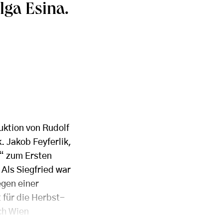
Olga Esina.
uktion von Rudolf
 Jakob Feyferlik,
“ zum Ersten
 Als Siegfried war
egen einer
 für die Herbst-
ch Wien