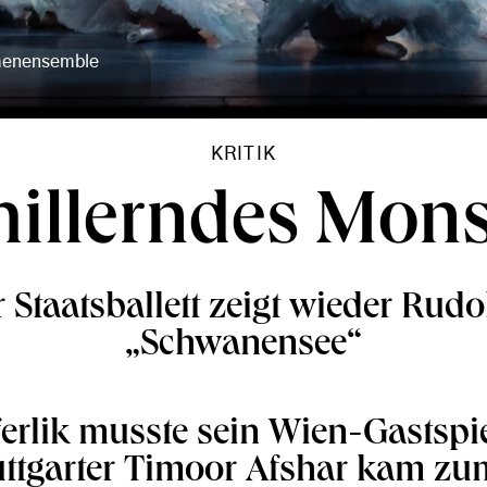
menensemble
KRITIK
hillerndes Mons
 Staatsballett zeigt wieder Rudo
„Schwanensee“
erlik musste sein Wien-Gastspi
uttgarter Timoor Afshar kam z