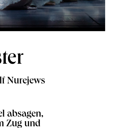
ter
lf Nurejews
el absagen,
um Zug und