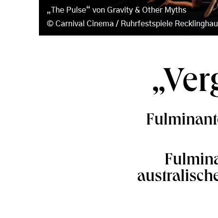
„The Pulse“ von Gravity & Other Myths
Carnival Cinema / Ruhrfestspiele Recklingha
„Ver
Fulminante
Fulmina
australisch