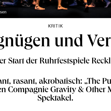
usen
KRITIK
gnügen und Ver
r Start der Ruhrfestspiele Rec
nt, rasant, akrobatisch: „The Pu
en Compagnie Gravity & Other M
Spektakel.