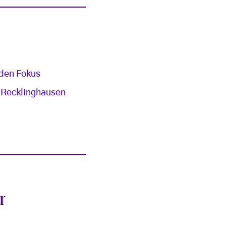
 den Fokus
e Recklinghausen
r