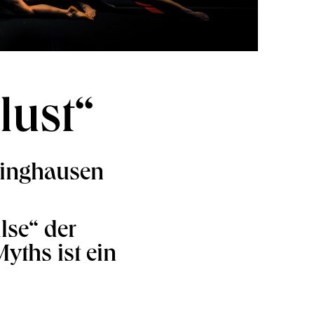
lust“
klinghausen
lse“ der
yths ist ein