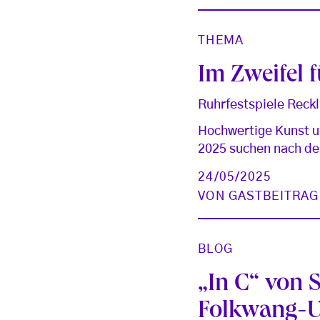
THEMA
Im Zweifel f
Ruhrfestspiele Reckl
Hochwertige Kunst un
2025 suchen nach der
24/05/2025
VON
GASTBEITRAG
BLOG
„In C“ von 
Folkwang-Un