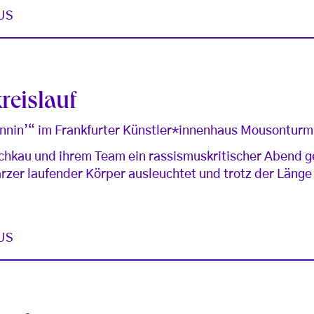
US
reislauf
nnin’“ im Frankfurter Künstler*innenhaus Mousonturm
schkau und ihrem Team ein rassismuskritischer Abend g
zer laufender Körper ausleuchtet und trotz der Länge 
US