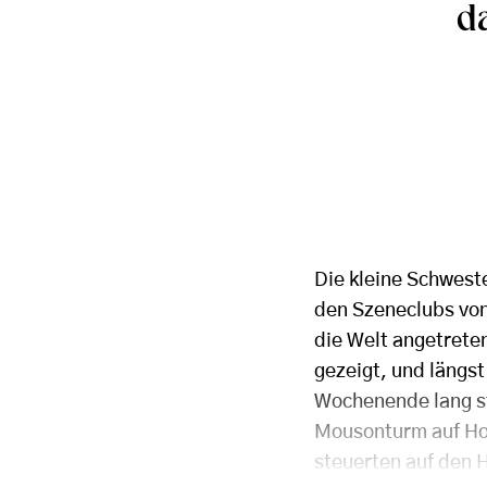
d
Die kleine Schwest
den Szeneclubs von
die Welt angetrete
gezeigt, und längs
Wochenende lang st
Mousonturm auf Ho
steuerten auf den 