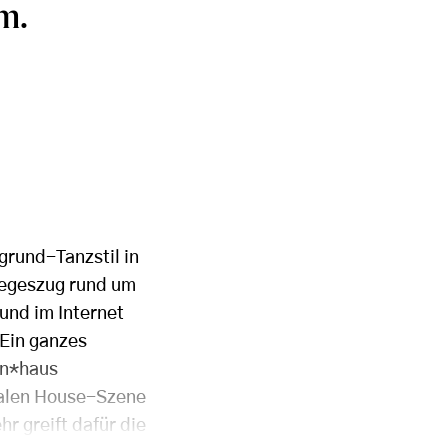
m.
grund-Tanzstil in
iegeszug rund um
und im Internet
 Ein ganzes
en*haus
kalen House-Szene
r greift dafür die