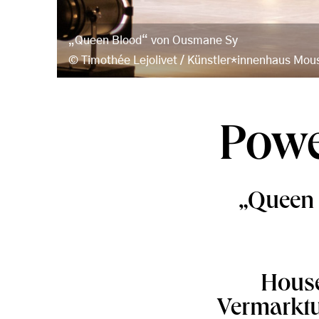
„Queen Blood“ von Ousmane Sy
Timothée Lejolivet / Künstler*innenhaus Mo
Powe
„Queen 
House
Vermarktu