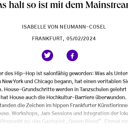
as halt so ist mit dem Mainstrea
ISABELLE VON NEUMANN-COSEL
FRANKFURT
, 05/02/2024
er des Hip-Hop ist salonfähig geworden: Was als Unter
 New York und Chicago begann, hat einen veritablen S
n. House-Grundschritte werden in Tanzschulen gelehrt 
t hat House auch die Hochkultur-Barriere überwunden.
anden die Zeichen im hippen Frankfurter Künstlerinn
use. Workshops, Jam Sessions und Integration der lo
Höhepunkt zu: das Gastspiel „Queen Blood“. Einmal meh