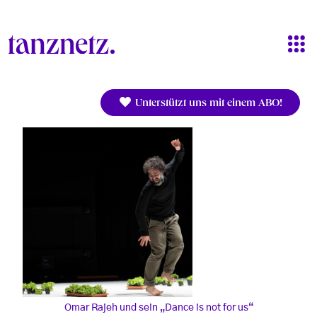
Direkt zum Inhalt
Unterstützt uns mit einem ABO!
Omar Rajeh und sein „Dance is not for us“