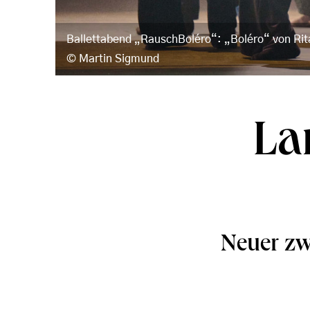
Ballettabend „RauschBoléro“: „Boléro“ von Rit
Martin Sigmund
La
Neuer zw