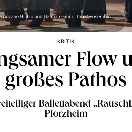
a Aozane Bilibio und Damian Gmür. Tanz: Ensemble
KRITIK
ngsamer Flow 
großes Pathos
eiteiliger Ballettabend „RauschB
Pforzheim