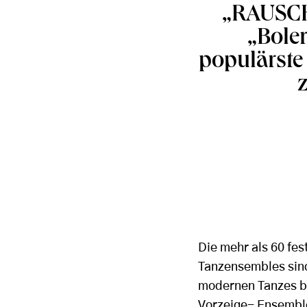
„RAUSCH
„Boler
populärste
Die mehr als 60 fes
Tanzensembles sind
modernen Tanzes bi
Vorzeige- Ensemble