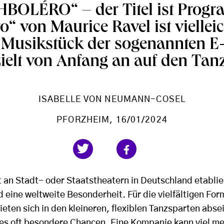
BOLÉRO“ – der Titel ist Progr
o“ von Maurice Ravel ist viellei
 Musikstück der sogenannten 
zielt von Anfang an auf den Tanz
ISABELLE VON NEUMANN-COSEL
PFORZHEIM
, 16/01/2024
t an Stadt- oder Staatstheatern in Deutschland etabli
 eine weltweite Besonderheit. Für die vielfältigen For
eten sich in den kleineren, flexiblen Tanzsparten abse
s oft besondere Chancen. Eine Kompanie kann viel meh