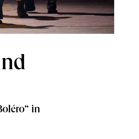
und
oléro“ in