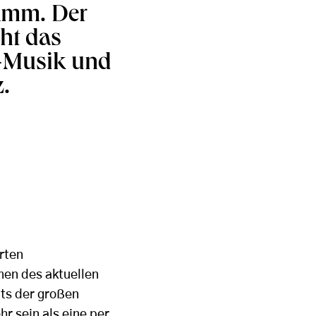
amm. Der
cht das
E-Musik und
.
erten
men des aktuellen
its der großen
r sein als eine per