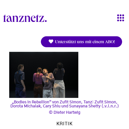
Direkt zum Inhalt
Unterstützt uns mit einem ABO!
„Bodies in Rebellion“ von Zufit Simon, Tanz: Zufit Simon,
Dorota Michalak, Cary Shiu und Sunayana Shetty (.v.l.n.r.)
Dieter Hartwig
KRITIK