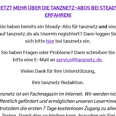
JETZT MEHR ÜBER DIE TANZNETZ-ABOS BEI STEAD
ERFAHREN!
Sie haben bereits ein Steady-Abo für tanznetz
und
sin
auf tanznetz.de als User*in registriert? Dann loggen Si
sich bitte
hier
bei tanznetz ein.
Sie haben Fragen oder Probleme? Dann schreiben Sie
bitte eine E-Mail an
service@tanznetz.de
.
Vielen Dank für Ihre Unterstützung,
Ihre tanznetz Redaktion.
anznetz ist ein Fachmagazin im Internet. Wir werden nic
ffentlich gefördert und ermöglichen unseren Leser*inn
trotzdem die ersten 7 Tage kostenlosen Zugang zu alle
Texten. Damit dies so bleiben kann, brauchen wir Sie!