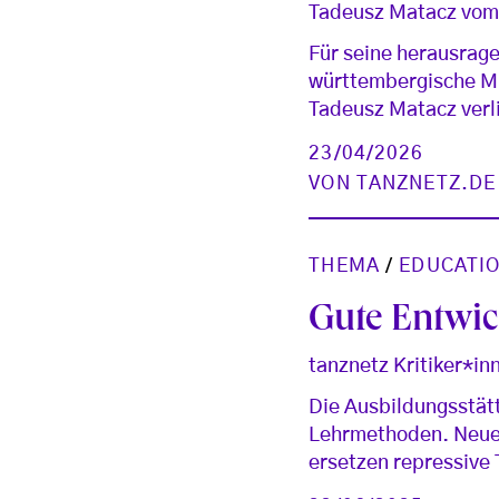
Tadeusz Matacz vom 
Für seine herausrag
württembergische Mi
Tadeusz Matacz verl
23/04/2026
VON
TANZNETZ.DE
THEMA
/
EDUCATI
Gute Entwic
tanznetz Kritiker*i
Die Ausbildungsstät
Lehrmethoden. Neue 
ersetzen repressive