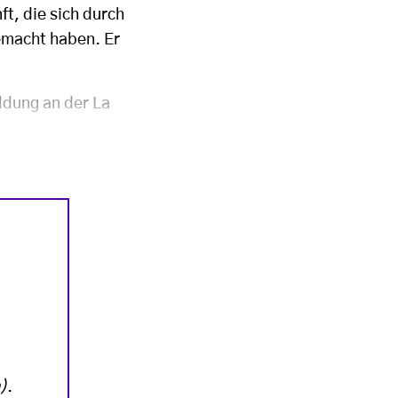
ft, die sich durch
emacht haben. Er
ldung an der La
)
.