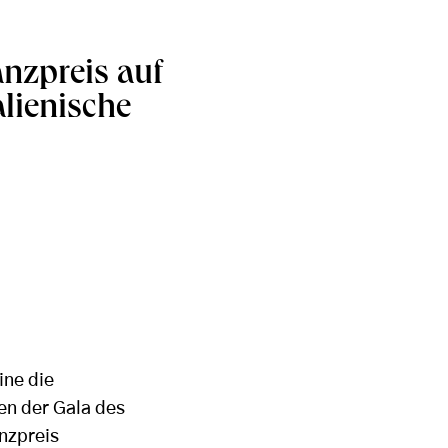
anzpreis auf
alienische
ine die
men der Gala des
anzpreis