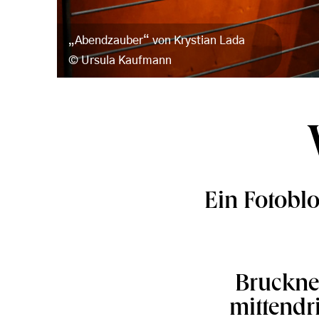
„Abendzauber“ von Krystian Lada
Ursula Kaufmann
Ein Fotobl
Bruckner
mittendr