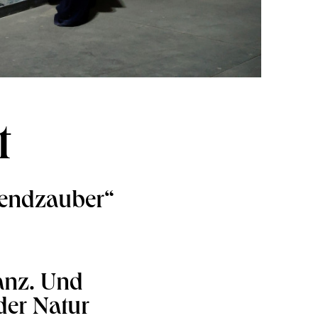
t
bendzauber“
Tanz. Und
der Natur