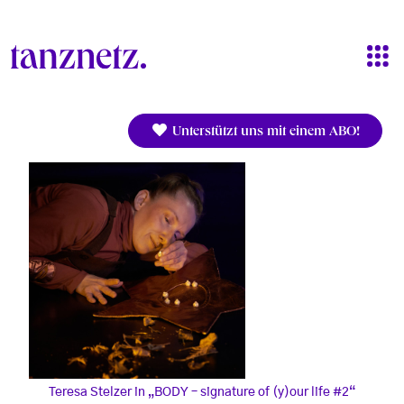
Direkt zum Inhalt
Unterstützt uns mit einem ABO!
Teresa Stelzer in „BODY – signature of (y)our life #2“