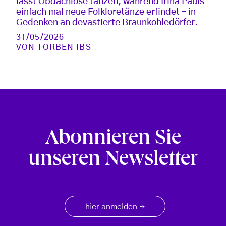
lässt Obdachlose tanzen, während Irina Pauls
einfach mal neue Folkloretänze erfindet – in
Gedenken an devastierte Braunkohledörfer.
31/05/2026
VON
TORBEN IBS
Abonnieren Sie
unseren Newsletter
hier anmelden
→