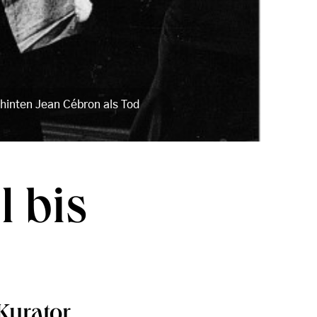
 hinten Jean Cébron als Tod
l bis
urator,