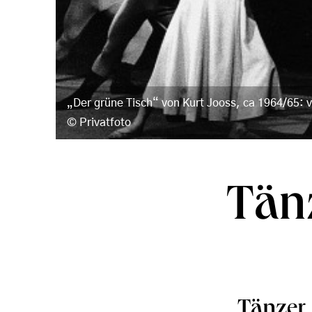
„Der grüne Tisch“ von Kurt Jooss, ca 1964/65: v
Privatfoto
Tänz
Tänzer