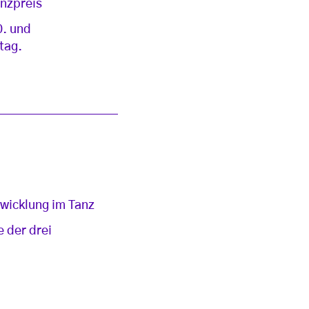
anzpreis
0. und
tag.
wicklung im Tanz
e der drei