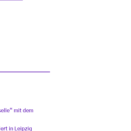
G
selle“ mit dem
ert in Leipzig