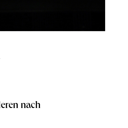
t
deren nach