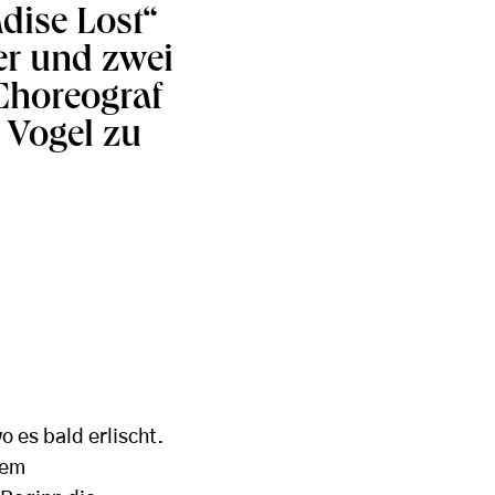
adise Lost“
er und zwei
Choreograf
 Vogel zu
 es bald erlischt.
dem