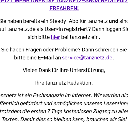
JETZT MEHR ÜBER DIE TANZNETZ-ABOS BEI STEAD
ERFAHREN!
Sie haben bereits ein Steady-Abo für tanznetz
und
sin
auf tanznetz.de als User*in registriert? Dann loggen Si
sich bitte
hier
bei tanznetz ein.
Sie haben Fragen oder Probleme? Dann schreiben Sie
bitte eine E-Mail an
service@tanznetz.de
.
Vielen Dank für Ihre Unterstützung,
Ihre tanznetz Redaktion.
anznetz ist ein Fachmagazin im Internet. Wir werden nic
ffentlich gefördert und ermöglichen unseren Leser*inn
trotzdem die ersten 7 Tage kostenlosen Zugang zu alle
Texten. Damit dies so bleiben kann, brauchen wir Sie!