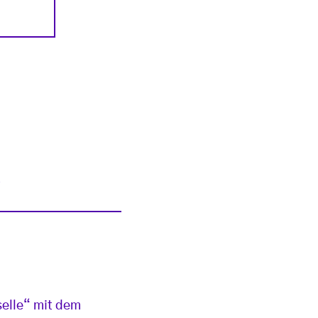
R
selle“ mit dem