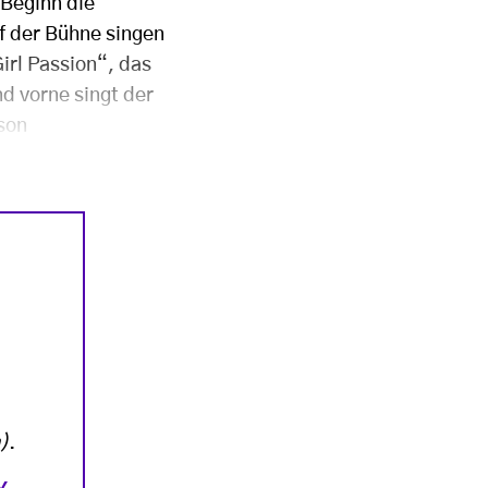
 Beginn die
f der Bühne singen
irl Passion“, das
d vorne singt der
son
)
.