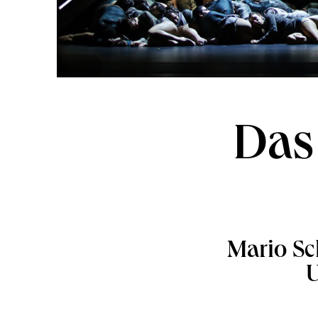
Das
Mario Sch
U