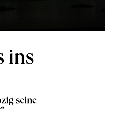
 ins
pzig seine
t“