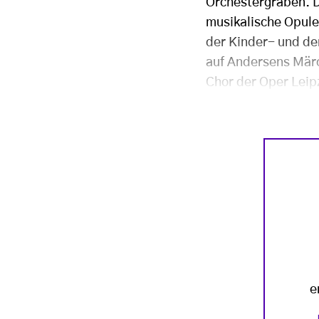
Orchestergraben. D
musikalische Opule
der Kinder- und de
auf Andersens Märc
Chor der Oper Leip
e