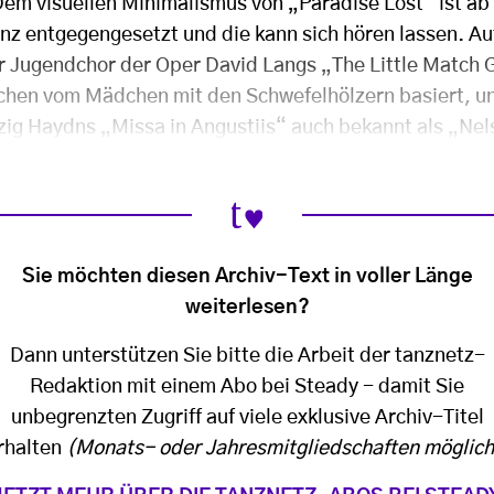
em visuellen Minimalismus von „Paradise Lost“ ist ab
nz entgegengesetzt und die kann sich hören lassen. Au
r Jugendchor der Oper David Langs „The Little Match G
hen vom Mädchen mit den Schwefelhölzern basiert, un
zig Haydns „Missa in Angustiis“ auch bekannt als „Nel
Sie möchten diesen Archiv-Text in voller Länge
weiterlesen?
Dann unterstützen Sie bitte die Arbeit der tanznetz-
Redaktion mit einem Abo bei Steady - damit Sie
unbegrenzten Zugriff auf viele exklusive Archiv-Titel
rhalten
(Monats- oder Jahresmitgliedschaften möglich