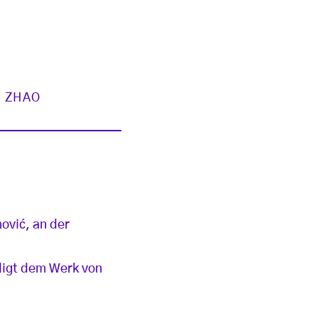
ZHAO
ović, an der
digt dem Werk von