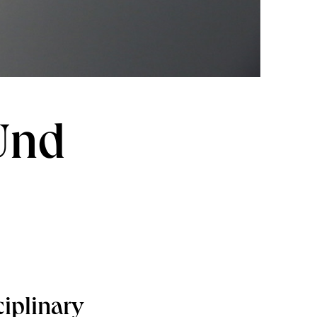
 Und
iplinary