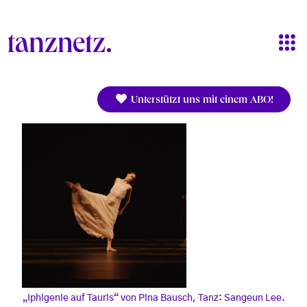
Direkt zum Inhalt
Unterstützt uns mit einem ABO!
„Iphigenie auf Tauris“ von Pina Bausch, Tanz: Sangeun Lee.