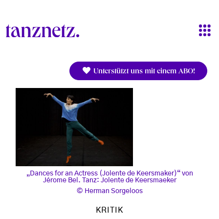
Direkt zum Inhalt
Unterstützt uns mit einem ABO!
„Dances for an Actress (Jolente de Keersmaker)“ von
Jérome Bel. Tanz: Jolente de Keersmaeker
Herman Sorgeloos
KRITIK