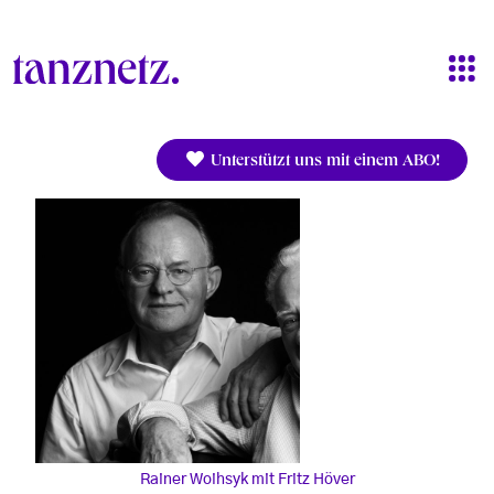
Direkt zum Inhalt
Unterstützt uns mit einem ABO!
Rainer Woihsyk mit Fritz Höver