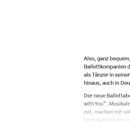
Also, ganz bequem,
Ballettkompanien d
als Tänzer in seine
hinaus, auch in De
Der neue Ballettab
with You“. Musikal
mit, machen mit se
Und dann möchte 