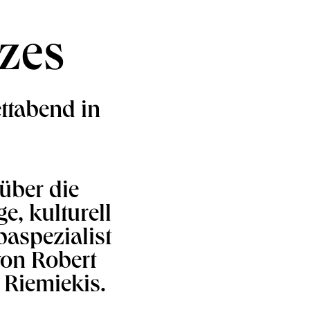
nzes
ettabend in
 über die
e, kulturell
paspezialist
von Robert
Riemiekis.