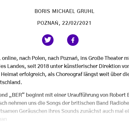
BORIS MICHAEL GRUHL
POZNAŃ
, 22/02/2021
 online, nach Polen, nach Poznań, ins Große Theater mi
es Landes, seit 2018 unter künstlerischer Direktion v
r Heimat erfolgreich, als Choreograf längst weit über d
utschland.
end „BER“ beginnt mit einer Uraufführung von Robert
isch nehmen uns die Songs der britischen Band Radiohe
ltsamen Geräuschen ihres Sounds zunächst auch mal ei
man