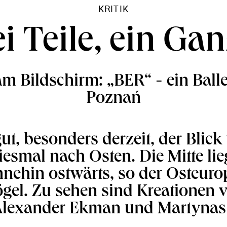
KRITIK
i Teile, ein Ga
m Bildschirm: „BER“ - ein Ball
Poznań
t, besonders derzeit, der Blick
esmal nach Osten. Die Mitte lieg
nehin ostwärts, so der Osteuro
ögel. Zu sehen sind Kreationen 
Alexander Ekman und Martynas 