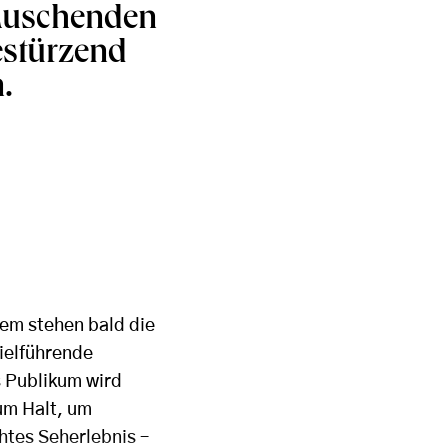
auschenden
bestürzend
.
dem stehen bald die
ielführende
s Publikum wird
um Halt, um
htes Seherlebnis –