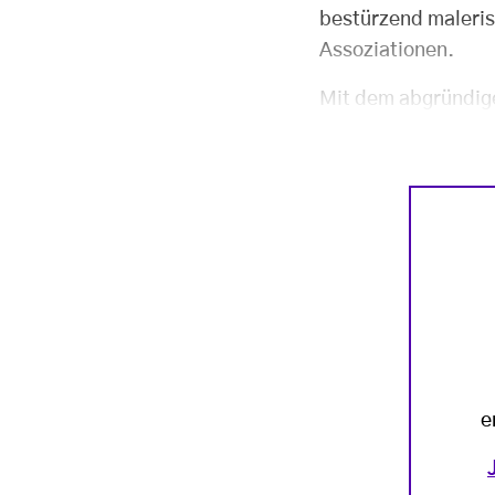
bestürzend malerisc
Assoziationen.
Mit dem abgründige
e