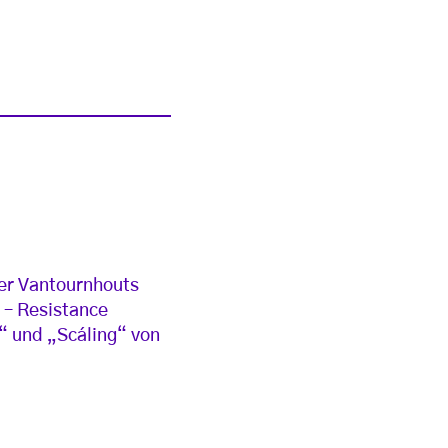
der Vantournhouts
 – Resistance
“ und „Scáling“ von