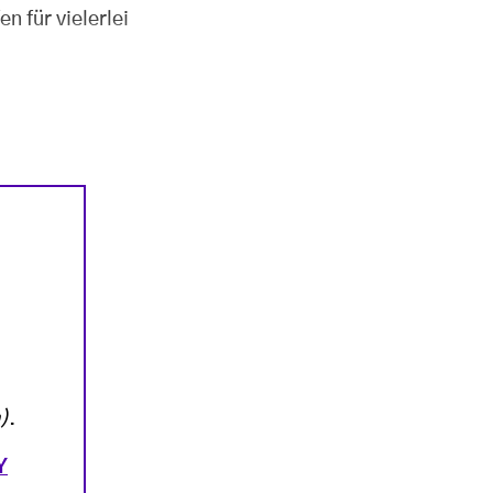
n für vielerlei
)
.
Y