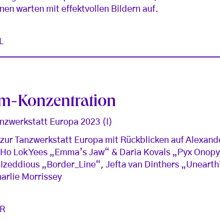
en warten mit effektvollen Bildern auf.
L
m-Konzentration
nzwerkstatt Europa 2023 (I)
 zur Tanzwerkstatt Europa mit Rückblicken auf Alexan
Ho Lok Yees „Emma’s Jaw“ & Daria Kovals „Pyx Onopy
Izeddious „Border_Line“, Jefta van Dinthers „Unearth
arlie Morrissey
R