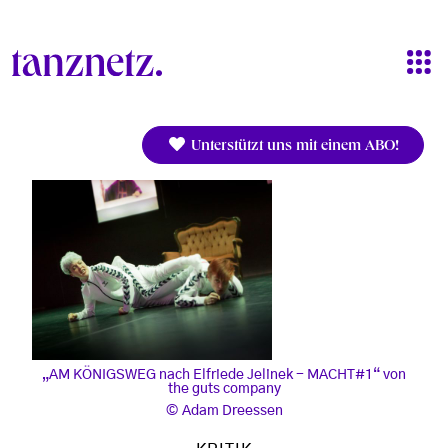
Direkt zum Inhalt
Unterstützt uns mit einem ABO!
„AM KÖNIGSWEG nach Elfriede Jelinek - MACHT#1“ von
the guts company
Adam Dreessen