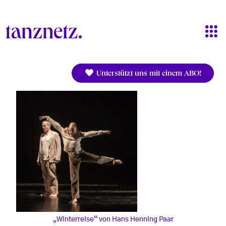
Direkt zum Inhalt
Unterstützt uns mit einem ABO!
„Winterreise“ von Hans Henning Paar