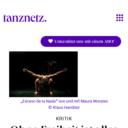
Direkt zum Inhalt
Unterstützt uns mit einem ABO!
„Exceso de la Nada“ von und mit Maura Morales
Klaus Handner
KRITIK