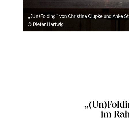
„(Un)Folding“ von Christina Ciupke und Anke St
Dieter Hartwig
„(Un)Foldi
im Rah