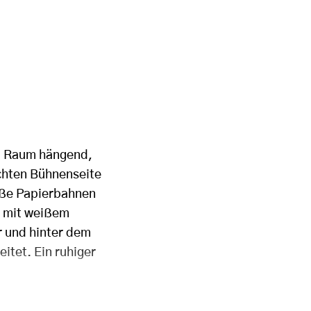
im Raum hängend,
chten Bühnenseite
roße Papierbahnen
hl mit weißem
r und hinter dem
itet. Ein ruhiger