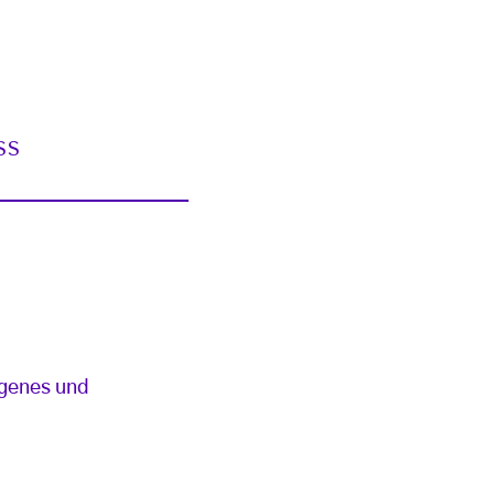
SS
ngenes und