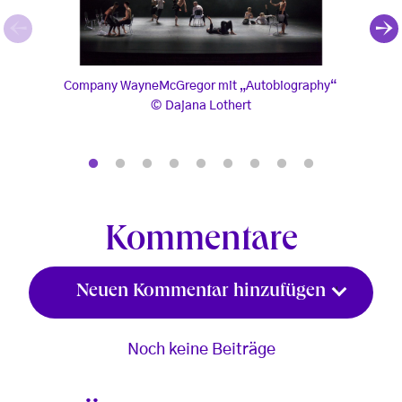
Company WayneMcGregor mit „Autobiography“
Comp
Company WayneMcGregor mit „Autobiography“
Co
Dajana Lothert
, © Dajana Lothert
, © D
Kommentare
Neuen Kommentar hinzufügen
Noch keine Beiträge