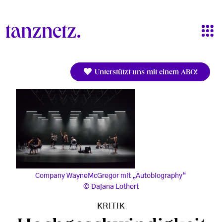
Direkt zum Inhalt
Unterstützt uns mit einem ABO!
Company WayneMcGregor mit „Autobiography“
Dajana Lothert
KRITIK