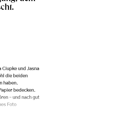
cht.
na Ciupke und Jasna
ohl die beiden
en haben.
Papier bedecken.
hören – und nach gut
hes Foto