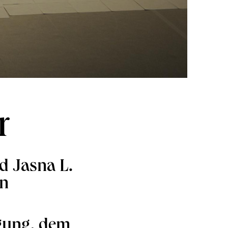
r
d Jasna L.
in
gung, dem