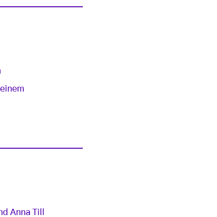
n
 einem
d Anna Till