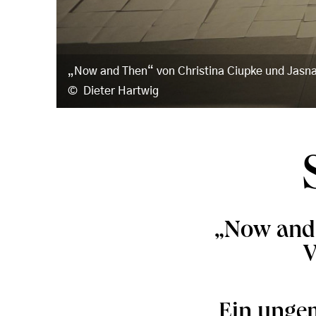
„Now and Then“ von Christina Ciupke und Jasna 
Dieter Hartwig
„Now and 
V
Ein unge