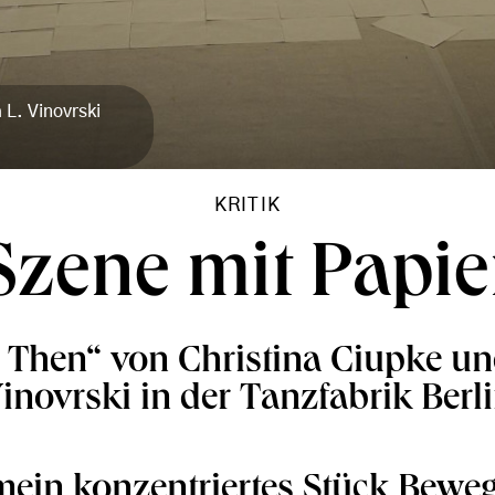
L. Vinovrski
KRITIK
Szene mit Papie
Then“ von Christina Ciupke un
inovrski in der Tanzfabrik Berl
mein konzentriertes Stück Bewe