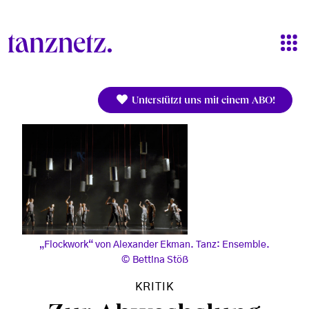
Direkt zum Inhalt
Unterstützt uns mit einem ABO!
„Flockwork“ von Alexander Ekman. Tanz: Ensemble.
Bettina Stöß
KRITIK