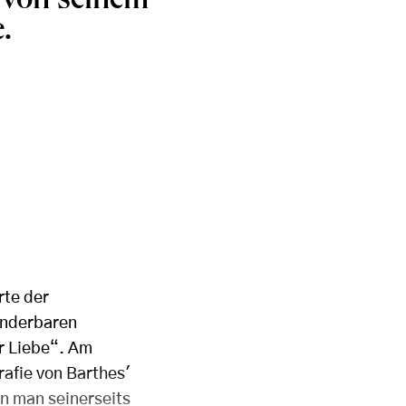
e von seinem
.
rte der
underbaren
r Liebe“. Am
rafie von Barthes'
n man seinerseits