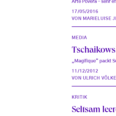
Arte Povera – sehr e
17/05/2016
VON
MARIELUISE 
MEDIA
Tschaikowsk
„Magifique“ packt 
11/12/2012
VON
ULRICH VÖLK
KRITIK
Seltsam le