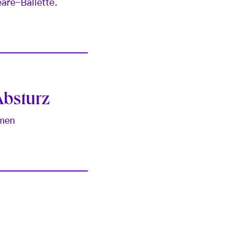
eare-Ballette.
Absturz
mmen