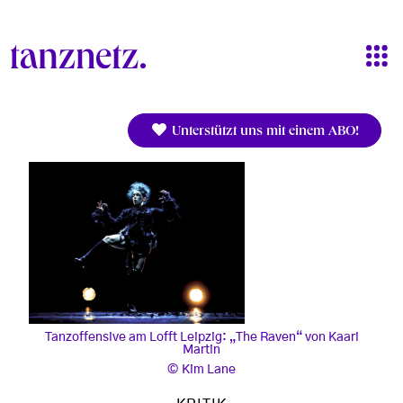
Direkt zum Inhalt
Unterstützt uns mit einem ABO!
Tanzoffensive am Lofft Leipzig: „The Raven“ von Kaari
Martin
Kim Lane