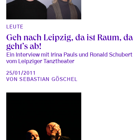
LEUTE
Geh nach Leipzig, da ist Raum, da
geht’s ab!
Ein Interview mit Irina Pauls und Ronald Schubert
vom Leipziger Tanztheater
25/01/2011
VON
SEBASTIAN GÖSCHEL