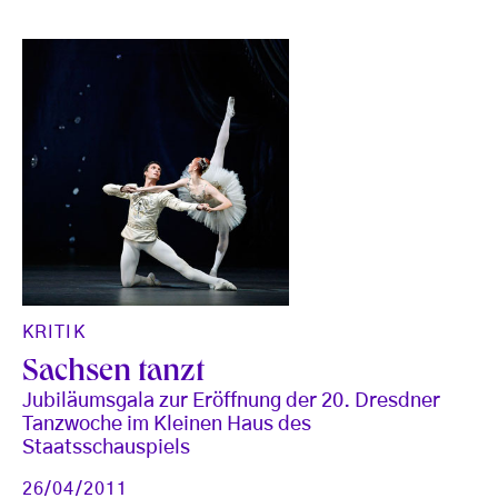
KRITIK
Sachsen tanzt
Jubiläumsgala zur Eröffnung der 20. Dresdner
Tanzwoche im Kleinen Haus des
Staatsschauspiels
26/04/2011