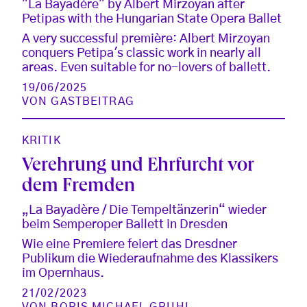
"La Bayadère" by Albert Mirzoyan after
Petipas with the Hungarian State Opera Ballet
A very successful première: Albert Mirzoyan
conquers Petipa's classic work in nearly all
areas. Even suitable for no-lovers of ballett.
19/06/2025
VON
GASTBEITRAG
KRITIK
Verehrung und Ehrfurcht vor
dem Fremden
„La Bayadère / Die Tempeltänzerin“ wieder
beim Semperoper Ballett in Dresden
Wie eine Premiere feiert das Dresdner
Publikum die Wiederaufnahme des Klassikers
im Opernhaus.
21/02/2023
VON
BORIS MICHAEL GRUHL