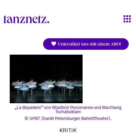
Direkt zum Inhalt
Unterstützt uns mit einem ABO!
„La Bayadere“ von Wladimir Ponomarew und Wachtang
Tschabukiani
SPBT (Sankt Petersburger Balletttheater).
KRITIK