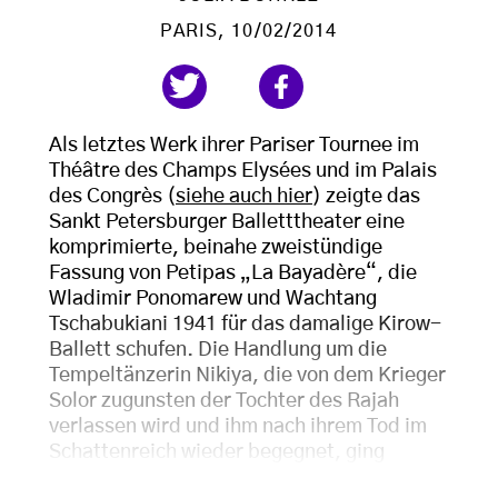
PARIS
, 10/02/2014
Als letztes Werk ihrer Pariser Tournee im
Théâtre des Champs Elysées und im Palais
des Congrès (
siehe auch hier
) zeigte das
Sankt Petersburger Balletttheater eine
komprimierte, beinahe zweistündige
Fassung von Petipas „La Bayadère“, die
Wladimir Ponomarew und Wachtang
Tschabukiani 1941 für das damalige Kirow-
Ballett schufen. Die Handlung um die
Tempeltänzerin Nikiya, die von dem Krieger
Solor zugunsten der Tochter des Rajah
verlassen wird und ihm nach ihrem Tod im
Schattenreich wieder begegnet, ging