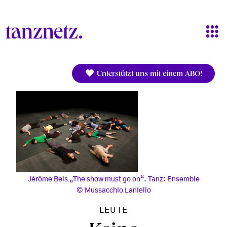
Direkt zum Inhalt
Unterstützt uns mit einem ABO!
Jérôme Bels „The show must go on“. Tanz: Ensemble
Mussacchio Laniello
LEUTE