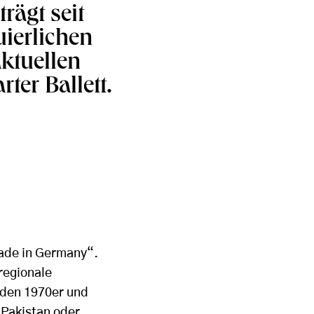
rägt seit
ierlichen
ktuellen
ter Ballett.
Made in Germany“.
 regionale
 den 1970er und
 Pakistan oder