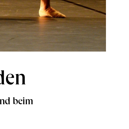
den
end beim