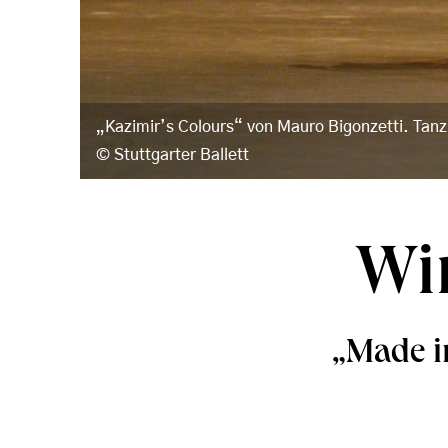
„Kazimir’s Colours“ von Mauro Bigonzetti. Tan
Stuttgarter Ballett
Wi
„Made i