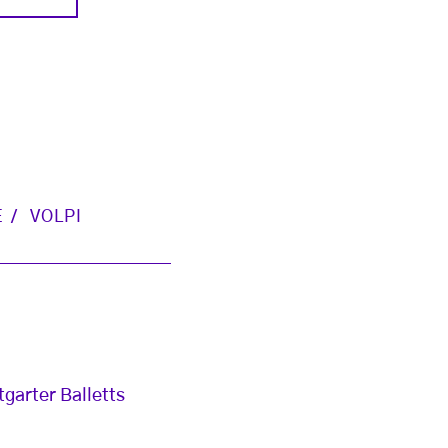
E
VOLPI
garter Balletts