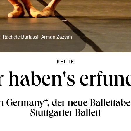
z: Rachele Buriassi, Arman Zazyan
KRITIK
r haben's erfun
n Germany“, der neue Ballettab
Stuttgarter Ballett