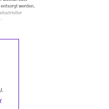
a entsorgt werden.
dustrieller
h
)
.
Y