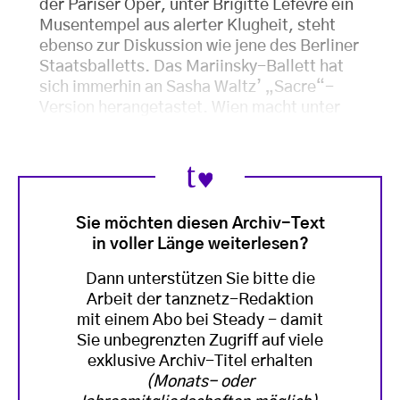
der Pariser Oper, unter Brigitte Lefèvre ein
Musentempel aus alerter Klugheit, steht
ebenso zur Diskussion wie jene des Berliner
Staatsballetts. Das Mariinsky-Ballett hat
sich immerhin an Sasha Waltz’ „Sacre“-
Version herangetastet. Wien macht unter
Sie möchten diesen Archiv-Text
in voller Länge weiterlesen?
Dann unterstützen Sie bitte die
Arbeit der tanznetz-Redaktion
mit einem Abo bei Steady - damit
Sie unbegrenzten Zugriff auf viele
exklusive Archiv-Titel erhalten
(Monats- oder