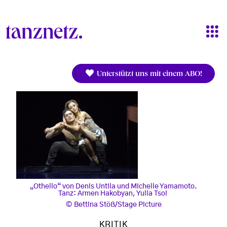
Direkt zum Inhalt
Unterstützt uns mit einem ABO!
„Othello“ von Denis Untila und Michelle Yamamoto.
Tanz: Armen Hakobyan, Yulia Tsoi
Bettina Stöß/Stage Picture
KRITIK