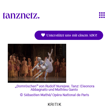
Direkt zum Inhalt
Unterstützt uns mit einem ABO!
„Dornröschen“ von Rudolf Nurejew. Tanz: Eleonora
Abbagnato und Mathieu Ganio
Sébastien Mathé/ Opéra National de Paris
KRITIK