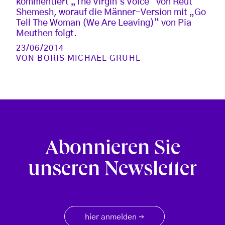
kommentiert „The Virgin‘s Voice“ von Reut
Shemesh, worauf die Männer-Version mit „Go
Tell The Woman (We Are Leaving)“ von Pia
Meuthen folgt.
23/06/2014
VON
BORIS MICHAEL GRUHL
Abonnieren Sie
unseren Newsletter
hier anmelden
→