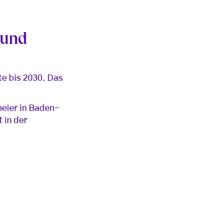
 und
e bis 2030. Das
meier in Baden-
 in der