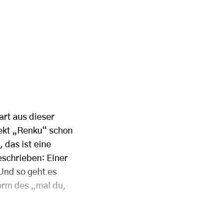
art aus dieser
jekt „Renku“ schon
 das ist eine
eschrieben: Einer
Und so geht es
orm des „mal du,