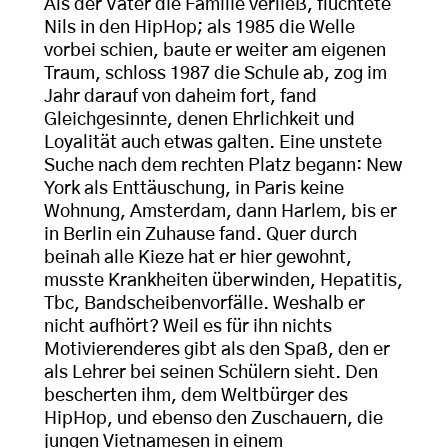
Als der Vater die Familie verließ, flüchtete
Nils in den HipHop; als 1985 die Welle
vorbei schien, baute er weiter am eigenen
Traum, schloss 1987 die Schule ab, zog im
Jahr darauf von daheim fort, fand
Gleichgesinnte, denen Ehrlichkeit und
Loyalität auch etwas galten. Eine unstete
Suche nach dem rechten Platz begann: New
York als Enttäuschung, in Paris keine
Wohnung, Amsterdam, dann Harlem, bis er
in Berlin ein Zuhause fand. Quer durch
beinah alle Kieze hat er hier gewohnt,
musste Krankheiten überwinden, Hepatitis,
Tbc, Bandscheibenvorfälle. Weshalb er
nicht aufhört? Weil es für ihn nichts
Motivierenderes gibt als den Spaß, den er
als Lehrer bei seinen Schülern sieht. Den
bescherten ihm, dem Weltbürger des
HipHop, und ebenso den Zuschauern, die
jungen Vietnamesen in einem