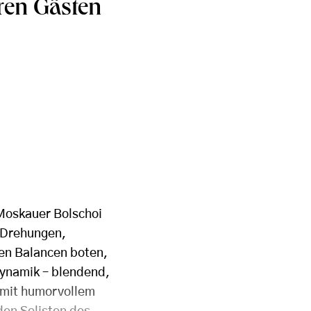
ren Gästen
 Moskauer Bolschoi
 Drehungen,
ten Balancen boten,
Dynamik – blendend,
e mit humorvollem