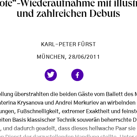
ote“-Wiederaufnahme mit illust
und zahlreichen Debuts
KARL-PETER FÜRST
MÜNCHEN
, 28/06/2011
tellung überstrahlten die beiden Gäste vom Ballett des
aterina Krysanova und Andrei Merkuriev an wirbelnden
ngen, Fußschnelligkeit, extremer Exaktheit und feins
reiten Basis klassischer Technik souverän beherrschte 
n, und dadurch geadelt, dass dieses hellwache Paar si