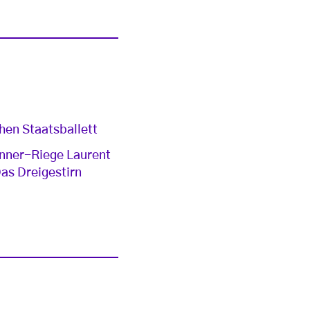
hen Staatsballett
änner-Riege Laurent
Das Dreigestirn