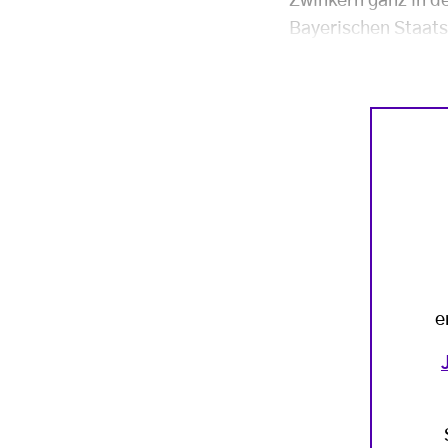
Zwinkern ganz in d
Bayerischen Staatsb
e