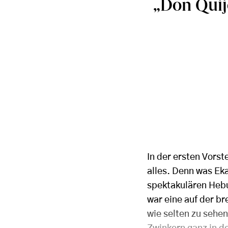
„Don Quij
In der ersten Vors
alles. Denn was Ek
spektakulären Hebu
war eine auf der b
wie selten zu sehe