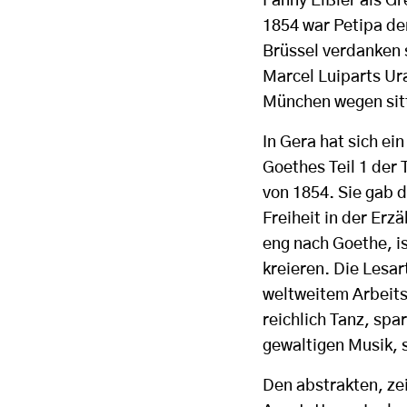
Fanny Elßler als Gr
1854 war Petipa de
Brüssel verdanken 
Marcel Luiparts Ur
München wegen sitt
In Gera hat sich ei
Goethes Teil 1 der
von 1854. Sie gab 
Freiheit in der Erz
eng nach Goethe, is
kreieren. Die Lesa
weltweitem Arbeitsf
reichlich Tanz, sp
gewaltigen Musik, 
Den abstrakten, ze