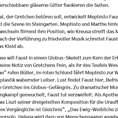
verschiebbare gläserne Gitter flankieren die Seiten.
l, der Gretchen betören soll, entwickelt Mephisto Fau
ist die Szene im Steingarten. Mephisto und Marthe hint
echseln flirrend ihre Position, wie Kreusa streift da
nach der Verführung zu friedvoller Musik schreitet Faust
as Kleid ab.
use will Faust in einem Globus-Skelett zum Kern der Er
keine Notiz von Gretchens Pein, als ihr des Teufels We
rae“ rufen Büßer, im roten Schlund fährt Mephisto zur 
plastik wabernder Leiber. Lust findet Faust hier, Befri
re Gretchen ins Globus-Gefängnis. Zu dramatischer Mus
ngkampf gemeuchelt, Faust tut verzweifelt. Als Apothe
s Liszt seiner dreigeteilten Komposition für die Urau
es Vergängliche ist Gleichnis“, „Das Ewig-Weibliche zi
orsolo. Helena wird dazu von Menschenpaaren angebet