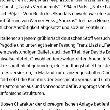
etchen, Perrot selbst als Mephisto. In der Inszenierung
r Faust. „Fausts Verdammnis“ 1964 in Paris, „Notre Fa
sich Béjart. Vom Ruch des Skandals umweht war eine a
aufführung von Werner Egks „Abraxas“ frei nach Heine
licher Anstößigkeit abgesetzt und so zum Politikum.
n Italiener an jenem grüblerisch deutschen Stoff versucht
 Tragödie und unterlegt seiner Fassung Franz Liszts „
dem zweistündigen Ballett auch den Titel, der Davide 
ählweise bietet. Obwohl er den zweigeteilten Abend in 3
t er somit nicht gebunden, ein Handlungsballett im st
rt des versierten, in Mailand zum Tänzer geschulten Ch
eld setzt die Kenntnis der Geschichte voraus und umhü
art Pantomime aus und verwendet dafür, angeregt von d
sinfonische Strukturen.
itlosen Charakter der choreografischen Anlage bedient