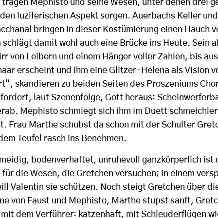
 tragen Mephisto und seine Wesen, unter denen drei ge
 den luziferischen Aspekt sorgen. Auerbachs Keller un
cchanal bringen in dieser Kostümierung einen Hauch
schlägt damit wohl auch eine Brücke ins Heute. Sein al
rr von Leibern und einem Hänger voller Zahlen, bis au
aar erscheint und ihm eine Glitzer-Helena als Vision v
t“, skandieren zu beiden Seiten des Proszeniums Cho
d fordert, laut Szenenfolge, Gott heraus: Scheinwerferb
rab. Mephisto schmiegt sich ihm im Duett schmeichleri
st. Frau Marthe schubst da schon mit der Schulter Gret
 dem Teufel rasch ins Benehmen.
meidig, bodenverhaftet, unruhevoll ganzkörperlich ist 
ür die Wesen, die Gretchen versuchen; in einem verspi
ll Valentin sie schützen. Noch steigt Gretchen über die 
ne von Faust und Mephisto, Marthe stupst sanft, Gretc
 mit dem Verführer: katzenhaft, mit Schleuderflügen w