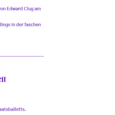
von Edward Clug am
dings in der faschen
tt
atsballetts.