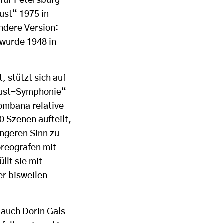
 für Petersburg
ust“ 1975 in
ndere Version:
 wurde 1948 in
, stützt sich auf
Faust-Symphonie“
Bombana relative
0 Szenen aufteilt,
engeren Sinn zu
oreografen mit
llt sie mit
er bisweilen
 auch Dorin Gals