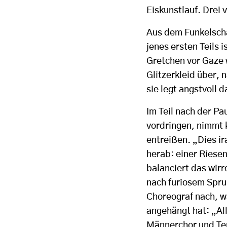
Eiskunstlauf. Drei 
Aus dem Funkelscha
jenes ersten Teils 
Gretchen vor Gaze w
Glitzerkleid über, 
sie legt angstvoll d
Im Teil nach der Pa
vordringen, nimmt 
entreißen. „Dies i
herab: einer Riesen
balanciert das wir
nach furiosem Spru
Choreograf nach, wa
angehängt hat: „All
Männerchor und Ten