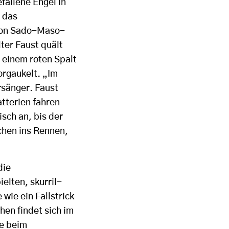
fallene Engel in
d das
 von Sado-Maso-
ter Faust quält
s einem roten Spalt
orgaukelt. „Im
rsänger. Faust
atterien fahren
sch an, bis der
chen ins Rennen,
die
elten, skurril-
wie ein Fallstrick
hen findet sich im
ie beim