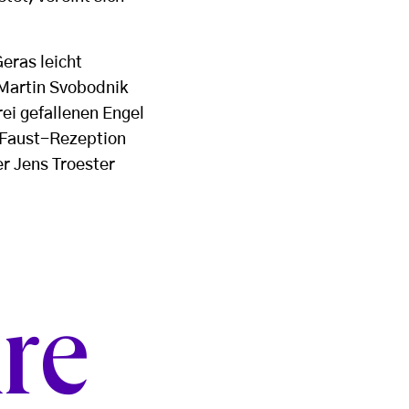
Geras leicht
Martin Svobodnik
rei gefallenen Engel
r Faust-Rezeption
r Jens Troester
re