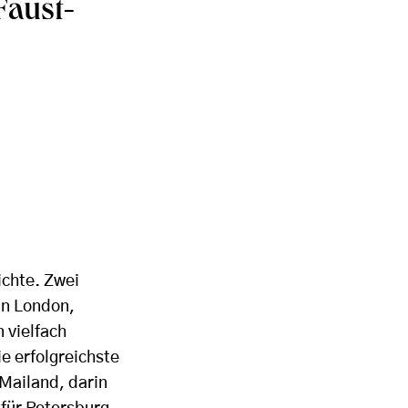
Faust-
ichte. Zwei
in London,
 vielfach
ie erfolgreichste
 Mailand, darin