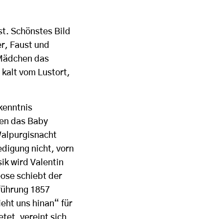
st. Schönstes Bild
er, Faust und
s Mädchen das
 kalt vom Lustort,
kenntnis
sen das Baby
Walpurgisnacht
edigung nicht, vorn
ik wird Valentin
ose schiebt der
fführung 1857
eht uns hinan“ für
et, vereint sich