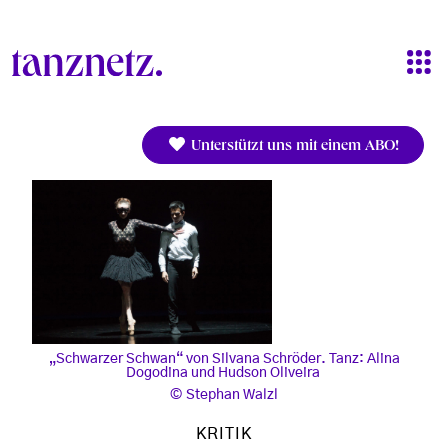
Direkt zum Inhalt
Unterstützt uns mit einem ABO!
„Schwarzer Schwan“ von Silvana Schröder. Tanz: Alina
Dogodina und Hudson Oliveira
Stephan Walzl
KRITIK