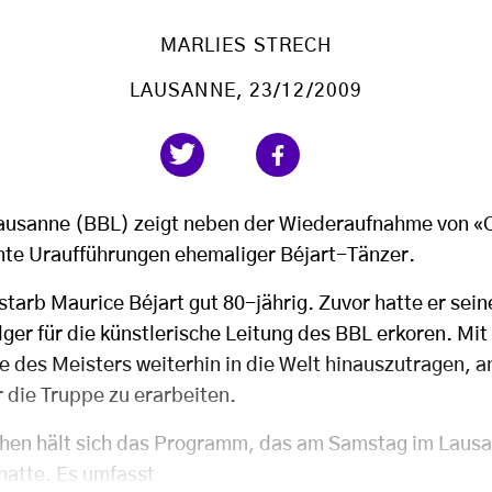
MARLIES STRECH
LAUSANNE
, 23/12/2009
Lausanne (BBL) zeigt neben der Wiederaufnahme von «
ante Uraufführungen ehemaliger Béjart-Tänzer.
arb Maurice Béjart gut 80-jährig. Zuvor hatte er sein
er für die künstlerische Leitung des BBL erkoren. Mit
e des Meisters weiterhin in die Welt hinauszutragen, a
 die Truppe zu erarbeiten.
hen hält sich das Programm, das am Samstag im Lausa
hatte. Es umfasst