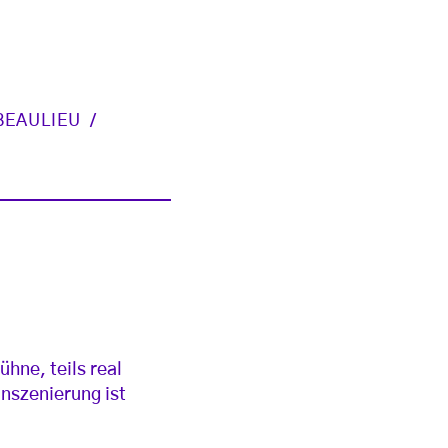
BEAULIEU
hne, teils real
Inszenierung ist