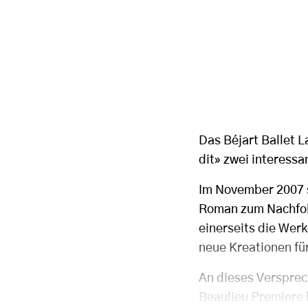
Das Béjart Ballet 
dit» zwei interess
Im November 2007 st
Roman zum Nachfolg
einerseits die Werk
neue Kreationen für
An dieses Versprec
Beaulieu Premiere 