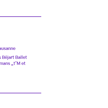
Lausanne
 Béjart Ballet
omans „t’M et