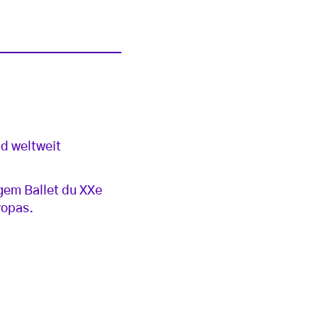
nd weltweit
gem Ballet du XXe
ropas.