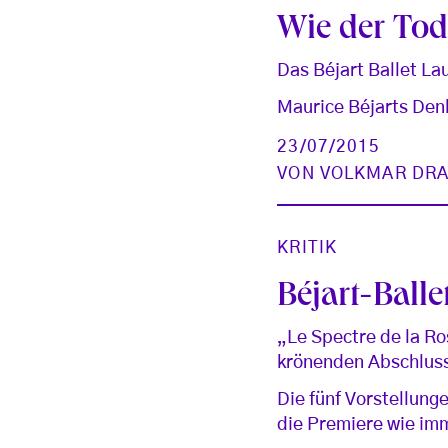
Wie der Tod 
Das Béjart Ballet La
Maurice Béjarts Denk
23/07/2015
VON
VOLKMAR DR
KRITIK
Béjart-Ball
„Le Spectre de la R
krönenden Abschluss
Die fünf Vorstellung
die Premiere wie im