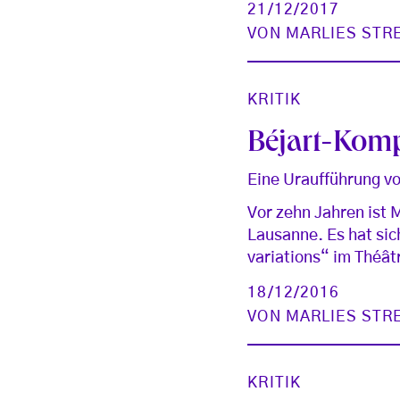
21/12/2017
VON
MARLIES STR
KRITIK
Béjart-Komp
Eine Uraufführung v
Vor zehn Jahren ist 
Lausanne. Es hat sic
variations“ im Théât
18/12/2016
VON
MARLIES STR
KRITIK