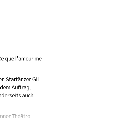
Ce que l’amour me
en Startänzer Gil
 dem Auftrag,
nderseits auch
nner Théâtre