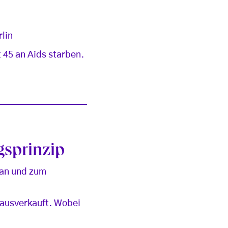
rlin
 45 an Aids starben.
gsprinzip
man und zum
 ausverkauft. Wobei