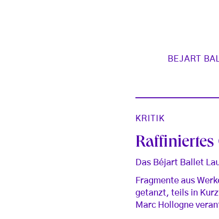
BEJART BA
KRITIK
Raffinierte
Das Béjart Ballet La
Fragmente aus Werke
getanzt, teils in Kur
Marc Hollogne veran